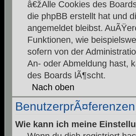
â€žAlle Cookies des Board
die phpBB erstellt hat und 
angemeldet bleibst. AuÃŸer
Funktionen, wie beispiels
sofern von der Administrati
An- oder Abmeldung hast, k
des Boards lÃ¶scht.
Nach oben
BenutzerprÃ¤ferenzen 
Wie kann ich meine Einstel
Wenn du dich registriert has