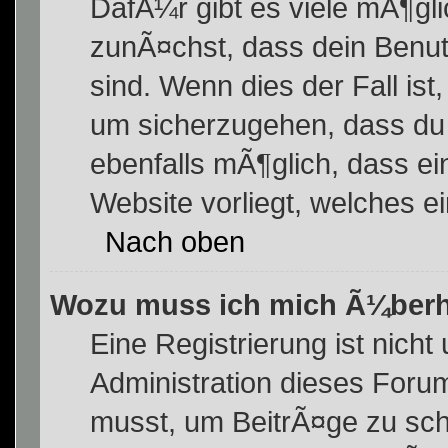
DafÃ¼r gibt es viele mÃ¶gl
zunÃ¤chst, dass dein Benut
sind. Wenn dies der Fall ist
um sicherzugehen, dass du n
ebenfalls mÃ¶glich, dass ei
Website vorliegt, welches e
Nach oben
Wozu muss ich mich Ã¼berha
Eine Registrierung ist nich
Administration dieses Forums
musst, um BeitrÃ¤ge zu schr