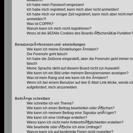
auftaucht?
Ich habe mein Passwort vergessen!
Ich habe mich registriert, kann mich aber nicht anmelden!
Ich habe mich vor einiger Zeit registriert, kann mich aber nicht me
anmelden?!
Was ist COPPA?
Warum kann ich mich nicht registrieren?
Wozu ist die â€žAlle Cookies des Boards lÃ¶schenâ€œ-Funktion
BenutzerprÃ¤ferenzen und -einstellungen
Wie kann ich meine Einstellungen Ã¤ndern?
Die Forenuhr geht falsch!
Ich habe die Zeitzone eingestellt, aber die Forenuhr geht immer n
falsch!
Meine Sprache steht auf diesem Board nicht zur Auswahl!
Wie kann ich ein Bild unter meinem Benutzernamen anzeigen?
Was ist mein Rang und wie kann ich ihn Ã¤ndern?
Wenn ich bei einem Benutzer auf den E-Mail-Link klicke, werde ic
aufgefordert, mich anzumelden.
BeitrÃ¤ge schreiben
Wie schreibe ich ein Thema?
Wie kann ich einen Beitrag bearbeiten oder lÃ¶schen?
Wie kann ich meinem Beitrag eine Signatur anfÃ¼gen?
Wie kann ich eine Umfrage erstellen?
Wieso kann ich nicht mehr AntwortmÃ¶glichkeiten erstellen?
Wie bearbeite oder lÃ¶sche ich eine Umfrage?
Warum kann ich auf bestimmte Foren nicht zugreifen?