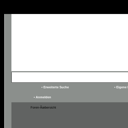
header information - headers already s
• Foren-Ãœbersicht
• 
• Erweiterte Suche
• Eigene
• Anmelden
Foren-Ãœbersicht