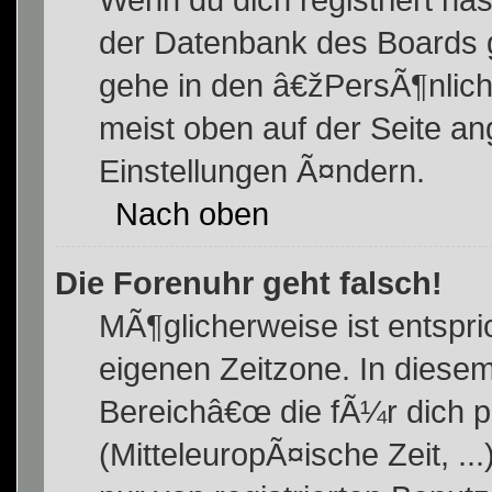
der Datenbank des Boards 
gehe in den â€žPersÃ¶nlich
meist oben auf der Seite an
Einstellungen Ã¤ndern.
Nach oben
Die Forenuhr geht falsch!
MÃ¶glicherweise ist entspric
eigenen Zeitzone. In diesem
Bereichâ€œ die fÃ¼r dich 
(MitteleuropÃ¤ische Zeit, ..