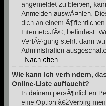
angemeldet zu bleiben, kan
Anmelden auswÃ¤hlen. Dies 
dich an einem Ã¶ffentlichen
InternetcafÃ©, befindest. W
VerfÃ¼gung steht, dann wur
Administration ausgeschalte
Nach oben
Wie kann ich verhindern, da
Online-Liste auftaucht?
In deinem persÃ¶nlichen Ber
eine Option â€žVerbirg me