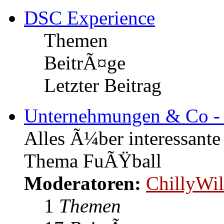
DSC Experience
Themen
BeitrÃ¤ge
Letzter Beitrag
Unternehmungen & Co -
Alles Ã¼ber interessant
Thema FuÃŸball
Moderatoren:
ChillyWil
1
Themen