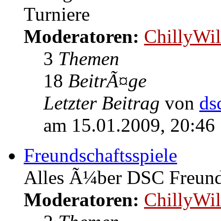
Turniere
Moderatoren:
ChillyWil
3
Themen
18
BeitrÃ¤ge
Letzter Beitrag
von
ds
am 15.01.2009, 20:46
Freundschaftsspiele
Alles Ã¼ber DSC Freunds
Moderatoren:
ChillyWil