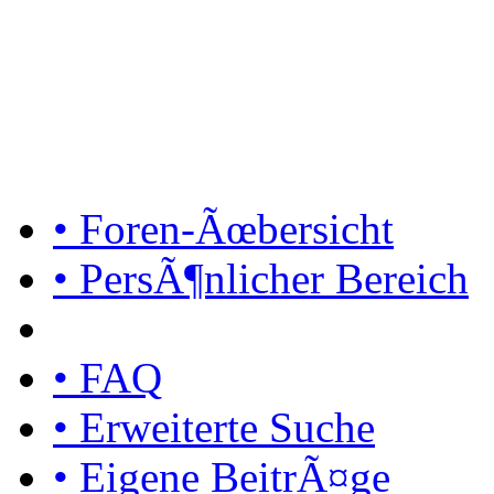
• Foren-Ãœbersicht
• PersÃ¶nlicher Bereich
• FAQ
• Erweiterte Suche
• Eigene BeitrÃ¤ge