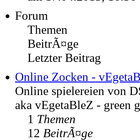
Forum
Themen
BeitrÃ¤ge
Letzter Beitrag
Online Zocken - vEgeta
Online spielereien von 
aka vEgetaBleZ - green 
1
Themen
12
BeitrÃ¤ge