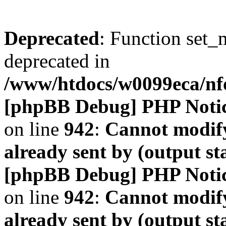
Deprecated
: Function set_
deprecated in
/www/htdocs/w0099eca/n
[phpBB Debug] PHP Noti
on line
942
:
Cannot modify
already sent by (output s
[phpBB Debug] PHP Noti
on line
942
:
Cannot modify
already sent by (output s