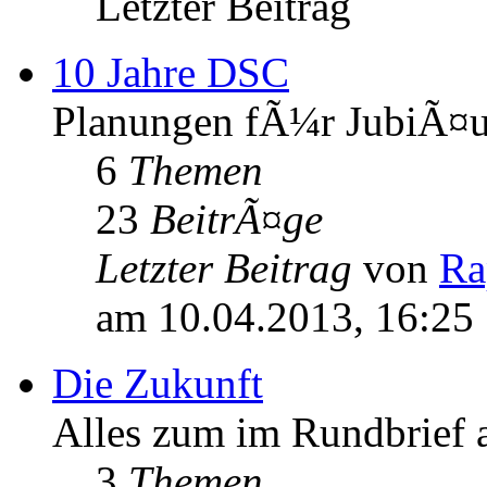
Letzter Beitrag
10 Jahre DSC
Planungen fÃ¼r JubiÃ¤um
6
Themen
23
BeitrÃ¤ge
Letzter Beitrag
von
Ra
am 10.04.2013, 16:25
Die Zukunft
Alles zum im Rundbrief
3
Themen