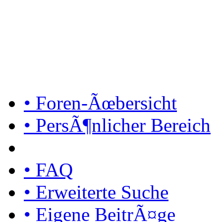
• Foren-Ãœbersicht
• PersÃ¶nlicher Bereich
• FAQ
• Erweiterte Suche
• Eigene BeitrÃ¤ge