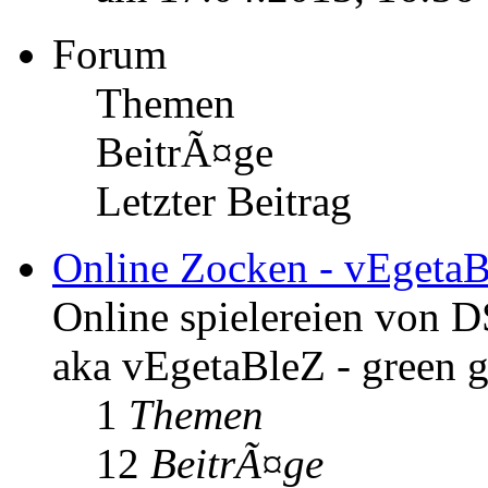
Forum
Themen
BeitrÃ¤ge
Letzter Beitrag
Online Zocken - vEgeta
Online spielereien von 
aka vEgetaBleZ - green 
1
Themen
12
BeitrÃ¤ge