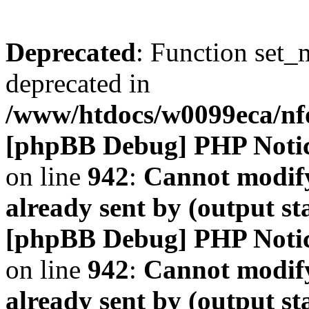
Deprecated
: Function set_
deprecated in
/www/htdocs/w0099eca/n
[phpBB Debug] PHP Noti
on line
942
:
Cannot modify
already sent by (output s
[phpBB Debug] PHP Noti
on line
942
:
Cannot modify
already sent by (output s