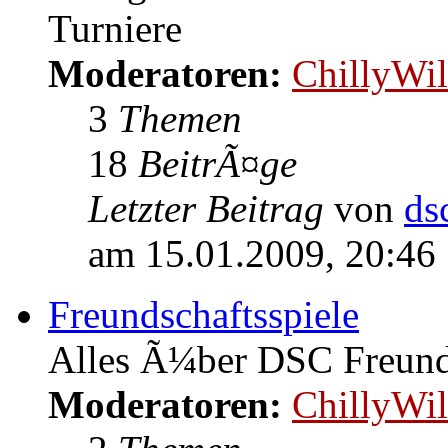
Turniere
Moderatoren:
ChillyWil
3
Themen
18
BeitrÃ¤ge
Letzter Beitrag
von
ds
am 15.01.2009, 20:46
Freundschaftsspiele
Alles Ã¼ber DSC Freunds
Moderatoren:
ChillyWil