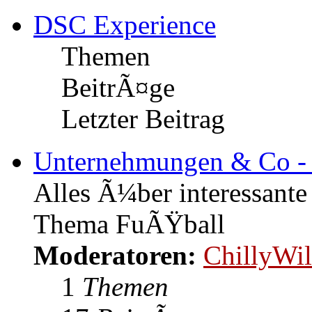
DSC Experience
Themen
BeitrÃ¤ge
Letzter Beitrag
Unternehmungen & Co -
Alles Ã¼ber interessant
Thema FuÃŸball
Moderatoren:
ChillyWil
1
Themen