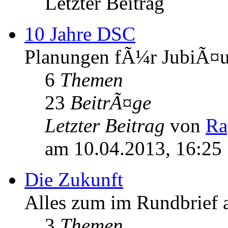
Letzter Beitrag
10 Jahre DSC
Planungen fÃ¼r JubiÃ¤um
6
Themen
23
BeitrÃ¤ge
Letzter Beitrag
von
Ra
am 10.04.2013, 16:25
Die Zukunft
Alles zum im Rundbrief
3
Themen