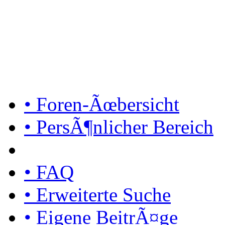
• Foren-Ãœbersicht
• PersÃ¶nlicher Bereich
• FAQ
• Erweiterte Suche
• Eigene BeitrÃ¤ge