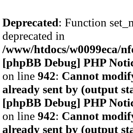
Deprecated
: Function set_
deprecated in
/www/htdocs/w0099eca/n
[phpBB Debug] PHP Noti
on line
942
:
Cannot modify
already sent by (output s
[phpBB Debug] PHP Noti
on line
942
:
Cannot modify
already sent by (output s