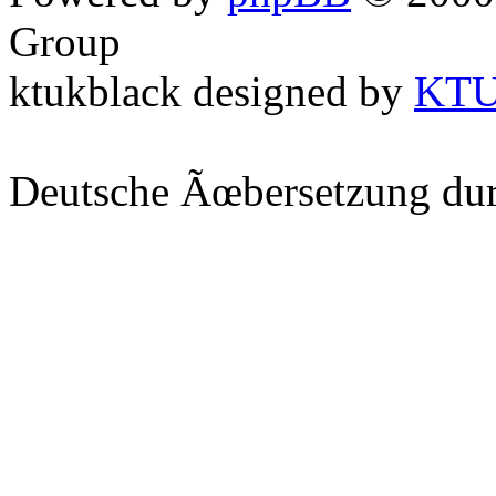
Group
ktukblack designed by
KT
Deutsche Ãœbersetzung du