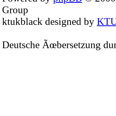
Group
ktukblack designed by
KT
Deutsche Ãœbersetzung du