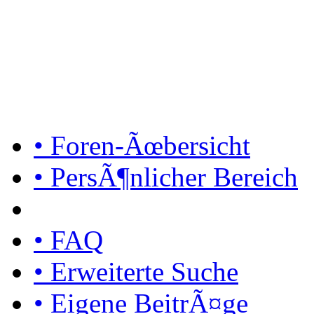
• Foren-Ãœbersicht
• PersÃ¶nlicher Bereich
• FAQ
• Erweiterte Suche
• Eigene BeitrÃ¤ge