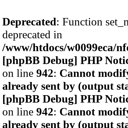
Deprecated
: Function set_
deprecated in
/www/htdocs/w0099eca/n
[phpBB Debug] PHP Noti
on line
942
:
Cannot modify
already sent by (output s
[phpBB Debug] PHP Noti
on line
942
:
Cannot modify
already sent by (output s