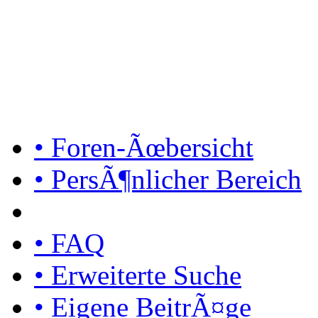
• Foren-Ãœbersicht
• PersÃ¶nlicher Bereich
• FAQ
• Erweiterte Suche
• Eigene BeitrÃ¤ge