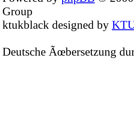
Group
ktukblack designed by
KT
Deutsche Ãœbersetzung du