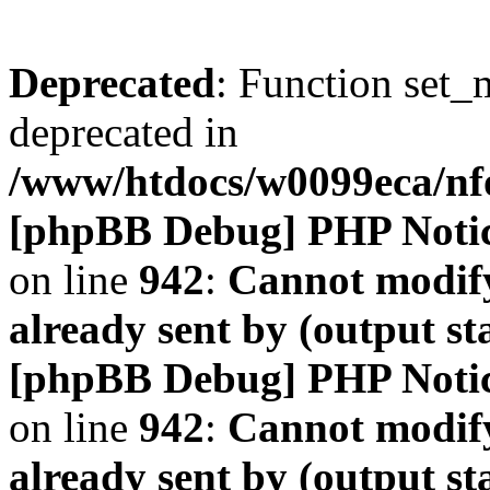
Deprecated
: Function set_
deprecated in
/www/htdocs/w0099eca/n
[phpBB Debug] PHP Noti
on line
942
:
Cannot modify
already sent by (output s
[phpBB Debug] PHP Noti
on line
942
:
Cannot modify
already sent by (output s