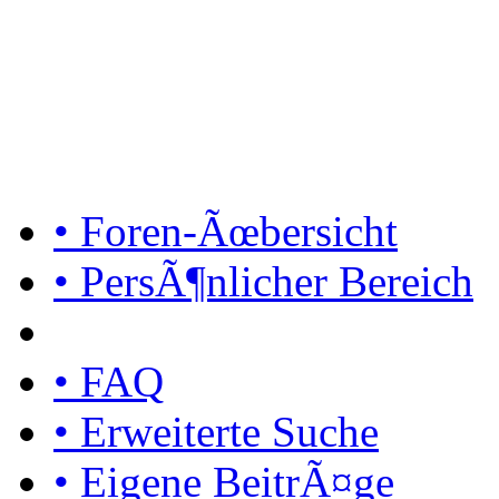
• Foren-Ãœbersicht
• PersÃ¶nlicher Bereich
• FAQ
• Erweiterte Suche
• Eigene BeitrÃ¤ge