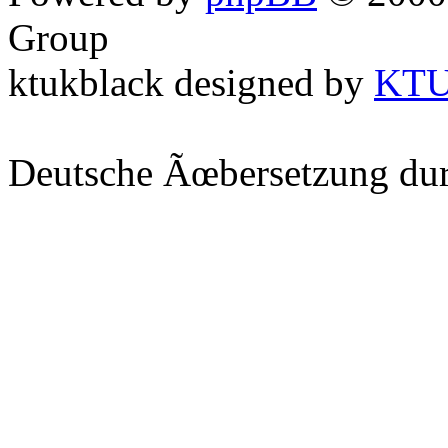
Group
ktukblack designed by
KT
Deutsche Ãœbersetzung du