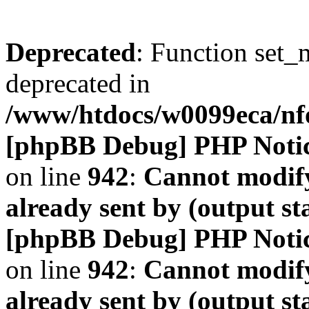
Deprecated
: Function set_
deprecated in
/www/htdocs/w0099eca/n
[phpBB Debug] PHP Noti
on line
942
:
Cannot modify
already sent by (output s
[phpBB Debug] PHP Noti
on line
942
:
Cannot modify
already sent by (output s