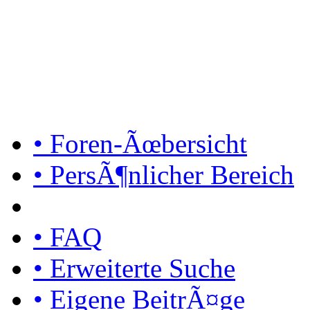
• Foren-Ãœbersicht
• PersÃ¶nlicher Bereich
• FAQ
• Erweiterte Suche
• Eigene BeitrÃ¤ge