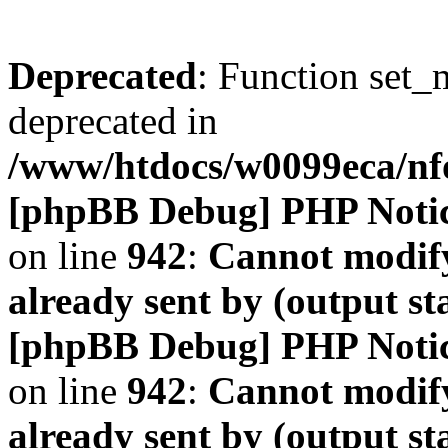
Deprecated
: Function set_
deprecated in
/www/htdocs/w0099eca/n
[phpBB Debug] PHP Noti
on line
942
:
Cannot modify
already sent by (output s
[phpBB Debug] PHP Noti
on line
942
:
Cannot modify
already sent by (output s