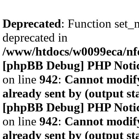
Deprecated
: Function set_
deprecated in
/www/htdocs/w0099eca/n
[phpBB Debug] PHP Noti
on line
942
:
Cannot modify
already sent by (output s
[phpBB Debug] PHP Noti
on line
942
:
Cannot modify
already sent by (output s