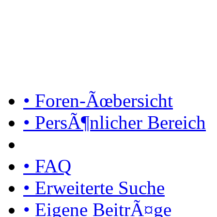
• Foren-Ãœbersicht
• PersÃ¶nlicher Bereich
• FAQ
• Erweiterte Suche
• Eigene BeitrÃ¤ge