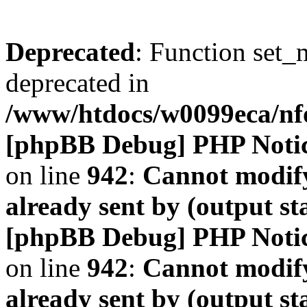
Deprecated
: Function set_
deprecated in
/www/htdocs/w0099eca/n
[phpBB Debug] PHP Noti
on line
942
:
Cannot modify
already sent by (output s
[phpBB Debug] PHP Noti
on line
942
:
Cannot modify
already sent by (output s