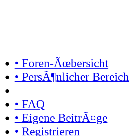
• Foren-Ãœbersicht
• PersÃ¶nlicher Bereich
• FAQ
• Eigene BeitrÃ¤ge
• Registrieren