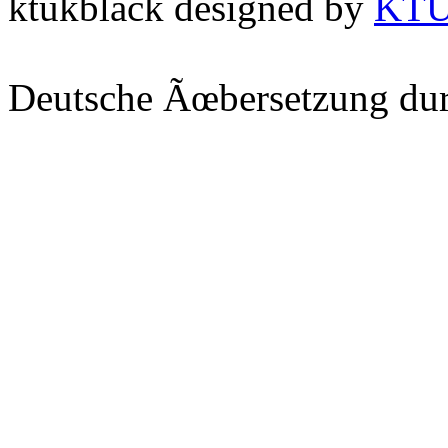
ktukblack designed by
KT
Deutsche Ãœbersetzung du