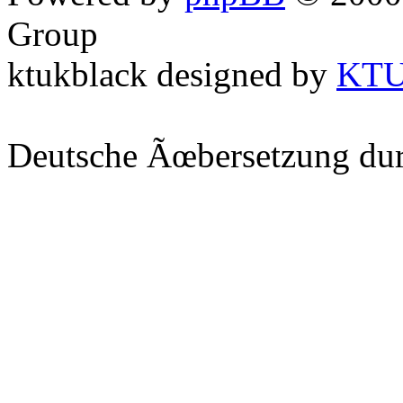
Group
ktukblack designed by
KT
Deutsche Ãœbersetzung du