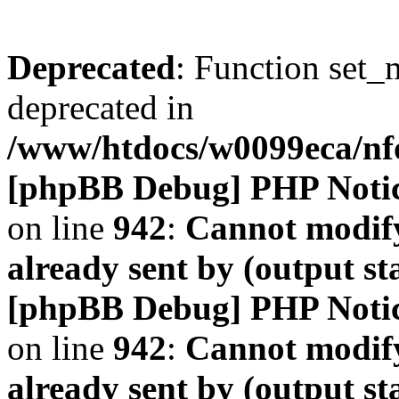
Deprecated
: Function set_
deprecated in
/www/htdocs/w0099eca/n
[phpBB Debug] PHP Noti
on line
942
:
Cannot modify
already sent by (output s
[phpBB Debug] PHP Noti
on line
942
:
Cannot modify
already sent by (output s