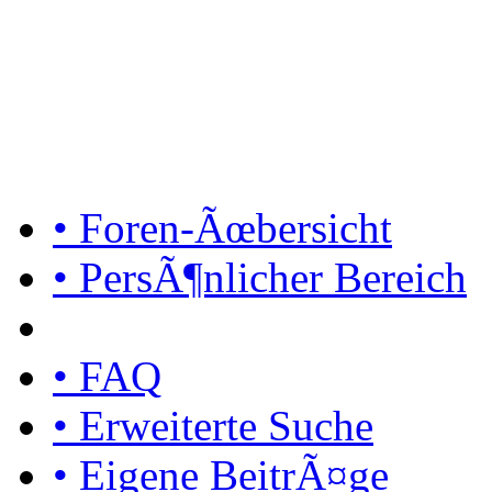
• Foren-Ãœbersicht
• PersÃ¶nlicher Bereich
• FAQ
• Erweiterte Suche
• Eigene BeitrÃ¤ge