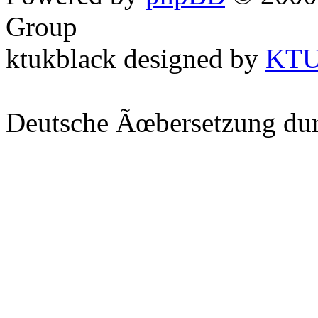
Group
ktukblack designed by
KT
Deutsche Ãœbersetzung du