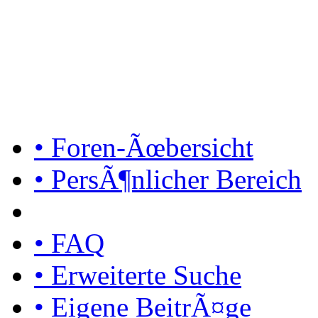
• Foren-Ãœbersicht
• PersÃ¶nlicher Bereich
• FAQ
• Erweiterte Suche
• Eigene BeitrÃ¤ge