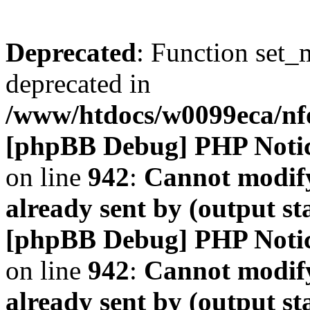
Deprecated
: Function set_
deprecated in
/www/htdocs/w0099eca/n
[phpBB Debug] PHP Noti
on line
942
:
Cannot modify
already sent by (output s
[phpBB Debug] PHP Noti
on line
942
:
Cannot modify
already sent by (output s