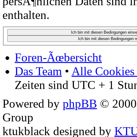
persÃ¶nlichen Daten sind in
enthalten.
Foren-Ãœbersicht
Das Team
•
Alle Cookies
Zeiten sind UTC + 1 Stu
Powered by
phpBB
© 2000,
Group
ktukblack designed by
KT