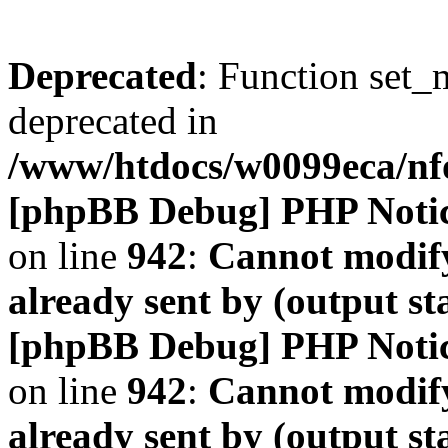
Deprecated
: Function set_
deprecated in
/www/htdocs/w0099eca/n
[phpBB Debug] PHP Noti
on line
942
:
Cannot modify
already sent by (output s
[phpBB Debug] PHP Noti
on line
942
:
Cannot modify
already sent by (output s