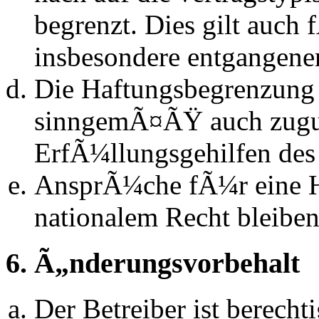
begrenzt. Dies gilt auch
insbesondere entgangen
Die Haftungsbegrenzung d
sinngemÃ¤ÃŸ auch zugun
ErfÃ¼llungsgehilfen des 
AnsprÃ¼che fÃ¼r eine 
nationalem Recht bleibe
6. Ã„nderungsvorbehalt
Der Betreiber ist berech