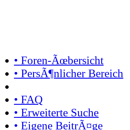
• Foren-Ãœbersicht
• PersÃ¶nlicher Bereich
• FAQ
• Erweiterte Suche
• Eigene BeitrÃ¤ge