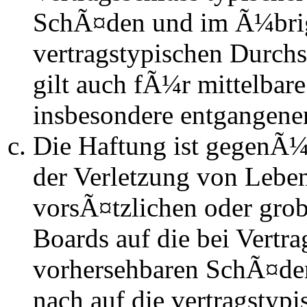
SchÃ¤den und im Ã¼brig
vertragstypischen Durchs
gilt auch fÃ¼r mittelba
insbesondere entgangen
Die Haftung ist gegenÃ
der Verletzung von Lebe
vorsÃ¤tzlichen oder grob
Boards auf die bei Vertra
vorhersehbaren SchÃ¤de
nach auf die vertragstyp