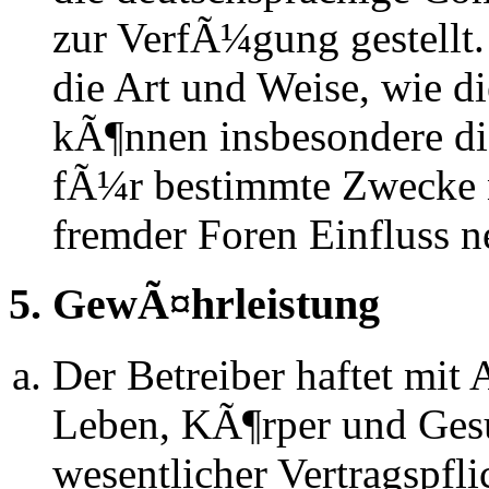
zur VerfÃ¼gung gestellt.
die Art und Weise, wie d
kÃ¶nnen insbesondere d
fÃ¼r bestimmte Zwecke ni
fremder Foren Einfluss 
5. GewÃ¤hrleistung
Der Betreiber haftet mit
Leben, KÃ¶rper und Gesu
wesentlicher Vertragspfli