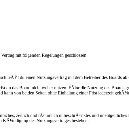
 Vertrag mit folgenden Regelungen geschlossen:
chlieÃŸt du einen Nutzungsvertrag mit dem Betreiber des Boards ab 
fst du das Board nicht weiter nutzen. FÃ¼r die Nutzung des Boards gel
d kann von beiden Seiten ohne Einhaltung einer Frist jederzeit gekÃ¼
n einfaches, zeitlich und rÃ¤umlich unbeschrÃ¤nktes und unentgeltliche
ach KÃ¼ndigung des Nutzungsvertrages bestehen.