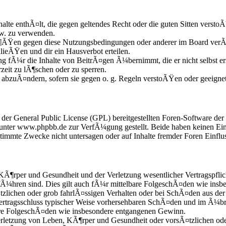
nhalte enthÃ¤lt, die gegen geltendes Recht oder die guten Sitten versto
zw. zu verwenden.
Ã¶ÃŸen gegen diese Nutzungsbedingungen oder anderer im Board verÃ¶
lieÃŸen und dir ein Hausverbot erteilen.
g fÃ¼r die Inhalte von BeitrÃ¤gen Ã¼bernimmt, die er nicht selbst ers
zeit zu lÃ¶schen oder zu sperren.
e abzuÃ¤ndern, sofern sie gegen o. g. Regeln verstoÃŸen oder geeigne
r der General Public License (GPL) bereitgestellten Foren-Software 
nter www.phpbb.de zur VerfÃ¼gung gestellt. Beide haben keinen Einfl
mmte Zwecke nicht untersagen oder auf Inhalte fremder Foren Einflu
KÃ¶rper und Gesundheit und der Verletzung wesentlicher Vertragspflic
fÃ¼hren sind. Dies gilt auch fÃ¼r mittelbare FolgeschÃ¤den wie ins
zlichen oder grob fahrlÃ¤ssigen Verhalten oder bei SchÃ¤den aus der
i Vertragsschluss typischer Weise vorhersehbaren SchÃ¤den und im Ã¼b
bare FolgeschÃ¤den wie insbesondere entgangenen Gewinn.
etzung von Leben, KÃ¶rper und Gesundheit oder vorsÃ¤tzlichen oder 