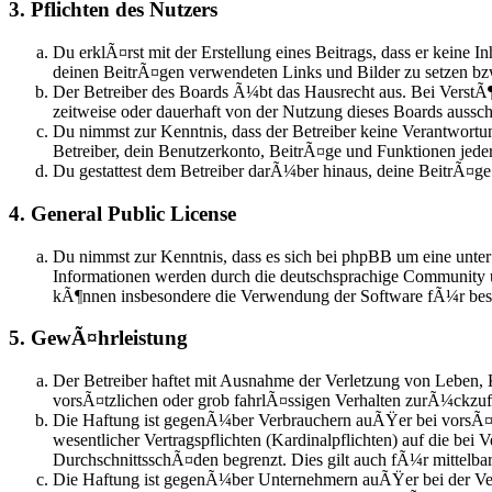
3. Pflichten des Nutzers
Du erklÃ¤rst mit der Erstellung eines Beitrags, dass er keine I
deinen BeitrÃ¤gen verwendeten Links und Bilder zu setzen b
Der Betreiber des Boards Ã¼bt das Hausrecht aus. Bei Verst
zeitweise oder dauerhaft von der Nutzung dieses Boards aussch
Du nimmst zur Kenntnis, dass der Betreiber keine Verantwortun
Betreiber, dein Benutzerkonto, BeitrÃ¤ge und Funktionen jeder
Du gestattest dem Betreiber darÃ¼ber hinaus, deine BeitrÃ¤g
4. General Public License
Du nimmst zur Kenntnis, dass es sich bei phpBB um eine unte
Informationen werden durch die deutschsprachige Community u
kÃ¶nnen insbesondere die Verwendung der Software fÃ¼r besti
5. GewÃ¤hrleistung
Der Betreiber haftet mit Ausnahme der Verletzung von Leben, 
vorsÃ¤tzlichen oder grob fahrlÃ¤ssigen Verhalten zurÃ¼ckzu
Die Haftung ist gegenÃ¼ber Verbrauchern auÃŸer bei vorsÃ¤t
wesentlicher Vertragspflichten (Kardinalpflichten) auf die be
DurchschnittsschÃ¤den begrenzt. Dies gilt auch fÃ¼r mittel
Die Haftung ist gegenÃ¼ber Unternehmern auÃŸer bei der Verl