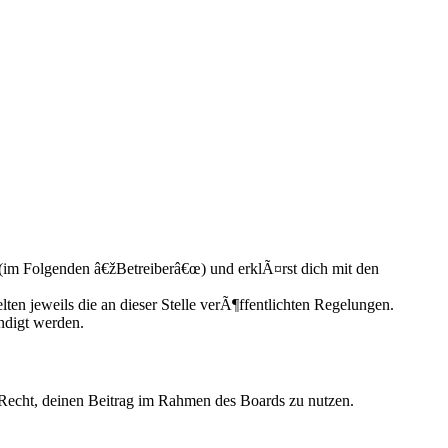
(im Folgenden â€žBetreiberâ€œ) und erklÃ¤rst dich mit den
ten jeweils die an dieser Stelle verÃ¶ffentlichten Regelungen.
ndigt werden.
s Recht, deinen Beitrag im Rahmen des Boards zu nutzen.