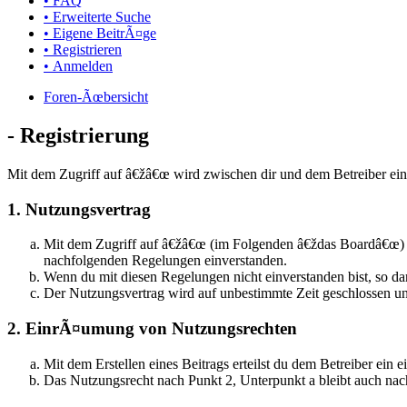
• FAQ
• Erweiterte Suche
• Eigene BeitrÃ¤ge
• Registrieren
• Anmelden
Foren-Ãœbersicht
- Registrierung
Mit dem Zugriff auf â€žâ€œ wird zwischen dir und dem Betreiber ein
1. Nutzungsvertrag
Mit dem Zugriff auf â€žâ€œ (im Folgenden â€ždas Boardâ€œ) s
nachfolgenden Regelungen einverstanden.
Wenn du mit diesen Regelungen nicht einverstanden bist, so dar
Der Nutzungsvertrag wird auf unbestimmte Zeit geschlossen un
2. EinrÃ¤umung von Nutzungsrechten
Mit dem Erstellen eines Beitrags erteilst du dem Betreiber ei
Das Nutzungsrecht nach Punkt 2, Unterpunkt a bleibt auch n