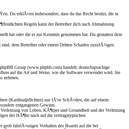
ÃŸen. Du erklÃ¤rst insbesondere, dass du das Recht besitzt, die in
ffentlichten Regeln kann der Betreiber dich nach Abmahnung
tellt hat oder die er zur Kenntnis genommen hat. Du gestattest dem
t sind, dem Betreiber oder einem Dritten Schaden zuzufÃ¼gen.
der phpBB Group (www.phpbb.com) handelt; deutschsprachige
uss auf die Art und Weise, wie die Software verwendet wird. Sie
ss nehmen.
hten (Kardinalpflichten) nur fÃ¼r SchÃ¤den, die auf einem
besondere entgangenen Gewinn.
 Verletzung von Leben, KÃ¶rper und Gesundheit und der Verletzung
rigen der HÃ¶he nach auf die vertragstypischen
grob fahrlÃ¤ssigen Verhalten des Boards auf die bei