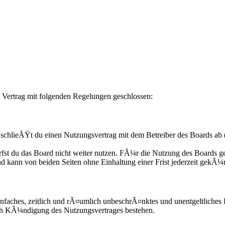
 Vertrag mit folgenden Regelungen geschlossen:
chlieÃŸt du einen Nutzungsvertrag mit dem Betreiber des Boards ab 
fst du das Board nicht weiter nutzen. FÃ¼r die Nutzung des Boards gel
d kann von beiden Seiten ohne Einhaltung einer Frist jederzeit gekÃ¼
n einfaches, zeitlich und rÃ¤umlich unbeschrÃ¤nktes und unentgeltliche
ach KÃ¼ndigung des Nutzungsvertrages bestehen.