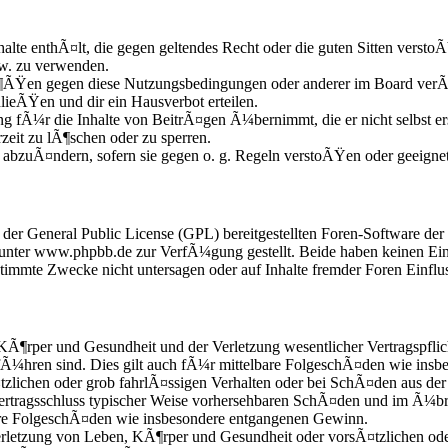
nhalte enthÃ¤lt, die gegen geltendes Recht oder die guten Sitten versto
zw. zu verwenden.
Ã¶ÃŸen gegen diese Nutzungsbedingungen oder anderer im Board verÃ¶
lieÃŸen und dir ein Hausverbot erteilen.
g fÃ¼r die Inhalte von BeitrÃ¤gen Ã¼bernimmt, die er nicht selbst ers
zeit zu lÃ¶schen oder zu sperren.
e abzuÃ¤ndern, sofern sie gegen o. g. Regeln verstoÃŸen oder geeigne
r der General Public License (GPL) bereitgestellten Foren-Software 
nter www.phpbb.de zur VerfÃ¼gung gestellt. Beide haben keinen Einfl
mmte Zwecke nicht untersagen oder auf Inhalte fremder Foren Einflu
KÃ¶rper und Gesundheit und der Verletzung wesentlicher Vertragspflic
fÃ¼hren sind. Dies gilt auch fÃ¼r mittelbare FolgeschÃ¤den wie ins
zlichen oder grob fahrlÃ¤ssigen Verhalten oder bei SchÃ¤den aus der
i Vertragsschluss typischer Weise vorhersehbaren SchÃ¤den und im Ã¼b
bare FolgeschÃ¤den wie insbesondere entgangenen Gewinn.
etzung von Leben, KÃ¶rper und Gesundheit oder vorsÃ¤tzlichen oder 