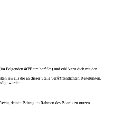
(im Folgenden â€žBetreiberâ€œ) und erklÃ¤rst dich mit den
ten jeweils die an dieser Stelle verÃ¶ffentlichten Regelungen.
ndigt werden.
s Recht, deinen Beitrag im Rahmen des Boards zu nutzen.