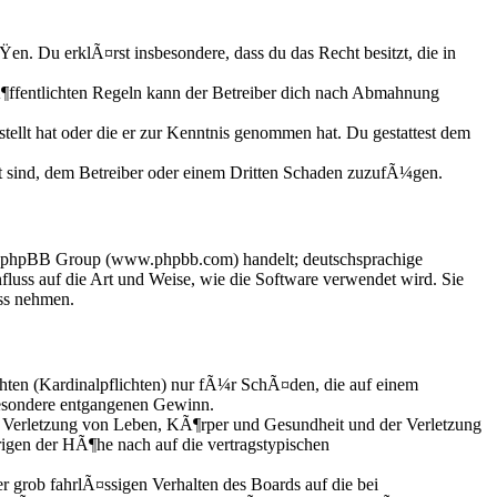
ÃŸen. Du erklÃ¤rst insbesondere, dass du das Recht besitzt, die in
ffentlichten Regeln kann der Betreiber dich nach Abmahnung
tellt hat oder die er zur Kenntnis genommen hat. Du gestattest dem
t sind, dem Betreiber oder einem Dritten Schaden zuzufÃ¼gen.
der phpBB Group (www.phpbb.com) handelt; deutschsprachige
uss auf die Art und Weise, wie die Software verwendet wird. Sie
ss nehmen.
hten (Kardinalpflichten) nur fÃ¼r SchÃ¤den, die auf einem
besondere entgangenen Gewinn.
 Verletzung von Leben, KÃ¶rper und Gesundheit und der Verletzung
rigen der HÃ¶he nach auf die vertragstypischen
grob fahrlÃ¤ssigen Verhalten des Boards auf die bei