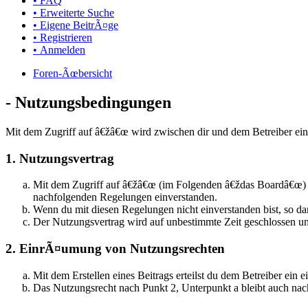
• FAQ
• Erweiterte Suche
• Eigene BeitrÃ¤ge
• Registrieren
• Anmelden
Foren-Ãœbersicht
- Nutzungsbedingungen
Mit dem Zugriff auf â€žâ€œ wird zwischen dir und dem Betreiber ein
1. Nutzungsvertrag
Mit dem Zugriff auf â€žâ€œ (im Folgenden â€ždas Boardâ€œ) s
nachfolgenden Regelungen einverstanden.
Wenn du mit diesen Regelungen nicht einverstanden bist, so dar
Der Nutzungsvertrag wird auf unbestimmte Zeit geschlossen un
2. EinrÃ¤umung von Nutzungsrechten
Mit dem Erstellen eines Beitrags erteilst du dem Betreiber ei
Das Nutzungsrecht nach Punkt 2, Unterpunkt a bleibt auch n