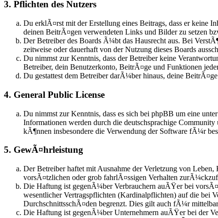
3. Pflichten des Nutzers
Du erklÃ¤rst mit der Erstellung eines Beitrags, dass er keine I
deinen BeitrÃ¤gen verwendeten Links und Bilder zu setzen b
Der Betreiber des Boards Ã¼bt das Hausrecht aus. Bei Verst
zeitweise oder dauerhaft von der Nutzung dieses Boards aussch
Du nimmst zur Kenntnis, dass der Betreiber keine Verantwortun
Betreiber, dein Benutzerkonto, BeitrÃ¤ge und Funktionen jeder
Du gestattest dem Betreiber darÃ¼ber hinaus, deine BeitrÃ¤g
4. General Public License
Du nimmst zur Kenntnis, dass es sich bei phpBB um eine unte
Informationen werden durch die deutschsprachige Community u
kÃ¶nnen insbesondere die Verwendung der Software fÃ¼r besti
5. GewÃ¤hrleistung
Der Betreiber haftet mit Ausnahme der Verletzung von Leben, 
vorsÃ¤tzlichen oder grob fahrlÃ¤ssigen Verhalten zurÃ¼ckzu
Die Haftung ist gegenÃ¼ber Verbrauchern auÃŸer bei vorsÃ¤t
wesentlicher Vertragspflichten (Kardinalpflichten) auf die be
DurchschnittsschÃ¤den begrenzt. Dies gilt auch fÃ¼r mittel
Die Haftung ist gegenÃ¼ber Unternehmern auÃŸer bei der Verl