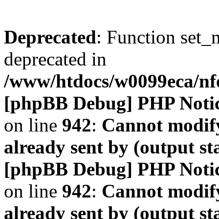
Deprecated
: Function set_
deprecated in
/www/htdocs/w0099eca/n
[phpBB Debug] PHP Noti
on line
942
:
Cannot modify
already sent by (output s
[phpBB Debug] PHP Noti
on line
942
:
Cannot modify
already sent by (output s