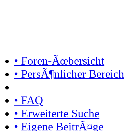
• Foren-Ãœbersicht
• PersÃ¶nlicher Bereich
• FAQ
• Erweiterte Suche
• Eigene BeitrÃ¤ge