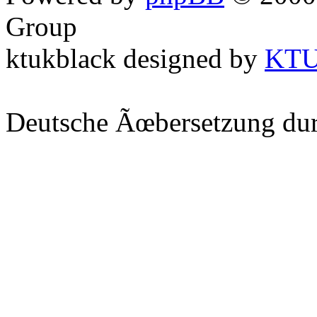
Group
ktukblack designed by
KT
Deutsche Ãœbersetzung du