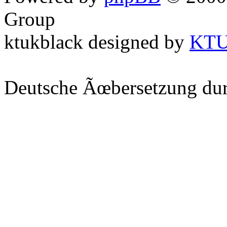
Group
ktukblack designed by
KT
Deutsche Ãœbersetzung du