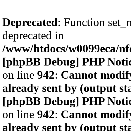
Deprecated
: Function set_
deprecated in
/www/htdocs/w0099eca/n
[phpBB Debug] PHP Noti
on line
942
:
Cannot modify
already sent by (output s
[phpBB Debug] PHP Noti
on line
942
:
Cannot modify
already sent by (output s