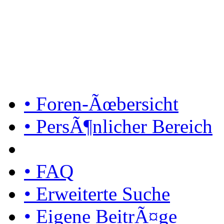
• Foren-Ãœbersicht
• PersÃ¶nlicher Bereich
• FAQ
• Erweiterte Suche
• Eigene BeitrÃ¤ge