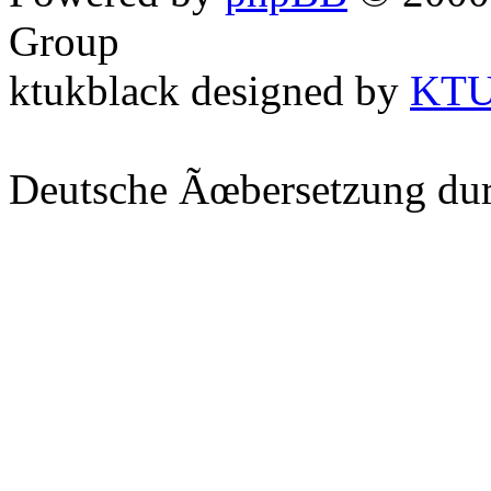
Group
ktukblack designed by
KT
Deutsche Ãœbersetzung du