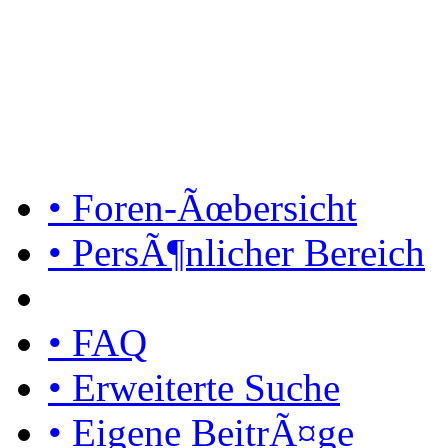
• Foren-Ãœbersicht
• PersÃ¶nlicher Bereich
• FAQ
• Erweiterte Suche
• Eigene BeitrÃ¤ge