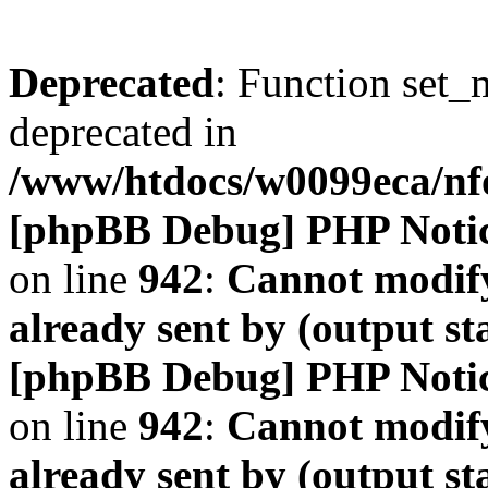
Deprecated
: Function set_
deprecated in
/www/htdocs/w0099eca/n
[phpBB Debug] PHP Noti
on line
942
:
Cannot modify
already sent by (output s
[phpBB Debug] PHP Noti
on line
942
:
Cannot modify
already sent by (output s