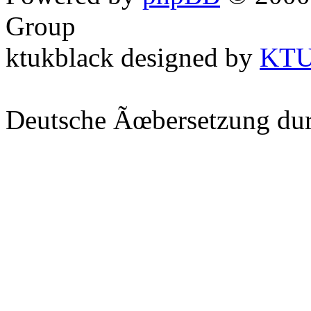
Group
ktukblack designed by
KT
Deutsche Ãœbersetzung du