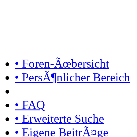
• Foren-Ãœbersicht
• PersÃ¶nlicher Bereich
• FAQ
• Erweiterte Suche
• Eigene BeitrÃ¤ge