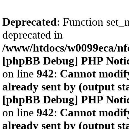
Deprecated
: Function set_
deprecated in
/www/htdocs/w0099eca/n
[phpBB Debug] PHP Noti
on line
942
:
Cannot modify
already sent by (output s
[phpBB Debug] PHP Noti
on line
942
:
Cannot modify
already sent by (output s