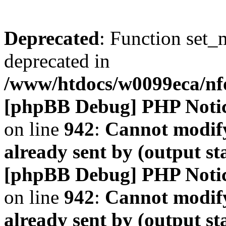
Deprecated
: Function set_
deprecated in
/www/htdocs/w0099eca/n
[phpBB Debug] PHP Noti
on line
942
:
Cannot modify
already sent by (output s
[phpBB Debug] PHP Noti
on line
942
:
Cannot modify
already sent by (output s