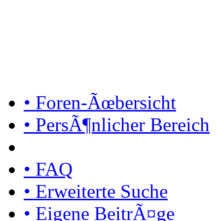
• Foren-Ãœbersicht
• PersÃ¶nlicher Bereich
• FAQ
• Erweiterte Suche
• Eigene BeitrÃ¤ge