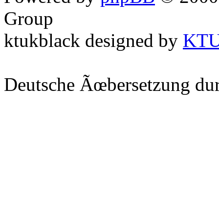
Group
ktukblack designed by
KT
Deutsche Ãœbersetzung du