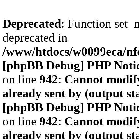
Deprecated
: Function set_
deprecated in
/www/htdocs/w0099eca/n
[phpBB Debug] PHP Noti
on line
942
:
Cannot modify
already sent by (output s
[phpBB Debug] PHP Noti
on line
942
:
Cannot modify
already sent by (output s