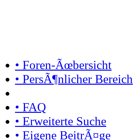
• Foren-Ãœbersicht
• PersÃ¶nlicher Bereich
• FAQ
• Erweiterte Suche
• Eigene BeitrÃ¤ge