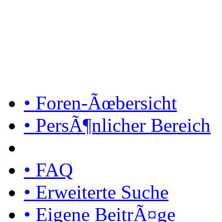
• Foren-Ãœbersicht
• PersÃ¶nlicher Bereich
• FAQ
• Erweiterte Suche
• Eigene BeitrÃ¤ge