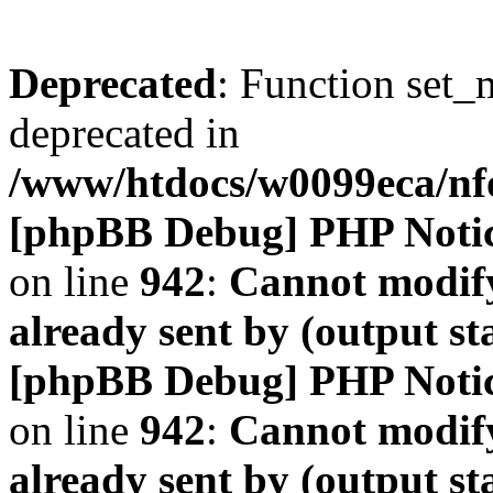
Deprecated
: Function set_
deprecated in
/www/htdocs/w0099eca/n
[phpBB Debug] PHP Noti
on line
942
:
Cannot modify
already sent by (output s
[phpBB Debug] PHP Noti
on line
942
:
Cannot modify
already sent by (output s